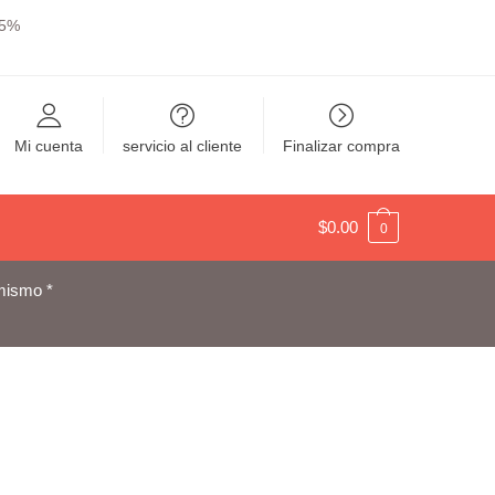
y 5%
Mi cuenta
servicio al cliente
Finalizar compra
$
0.00
0
mismo *