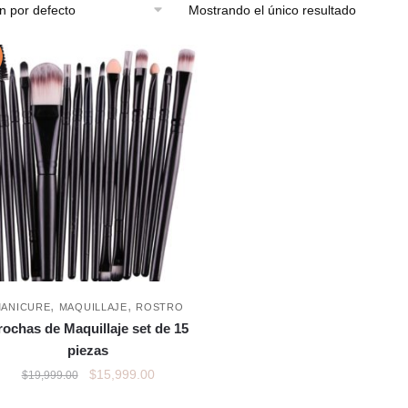
Mostrando el único resultado
,
,
ANICURE
MAQUILLAJE
ROSTRO
rochas de Maquillaje set de 15
piezas
$
15,999.00
$
19,999.00