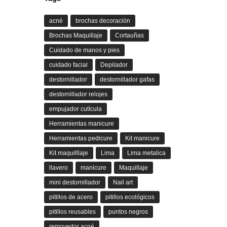
acné
brochas decoración
Brochas Maquillaje
Cortauñas
Cuidado de manos y pies
cuidado facial
Depilador
destornillador
destornillador gafas
destornillador relojes
empujador cutícula
Herramientas manicure
Herramientas pedicure
Kit manicure
Kit maquilllaje
Lima
Lima metalica
llavero
manicure
Maquillaje
mini destornillador
Nail art
pitillos de acero
pitillos ecológicos
pitillos reusables
puntos negros
removedor acné