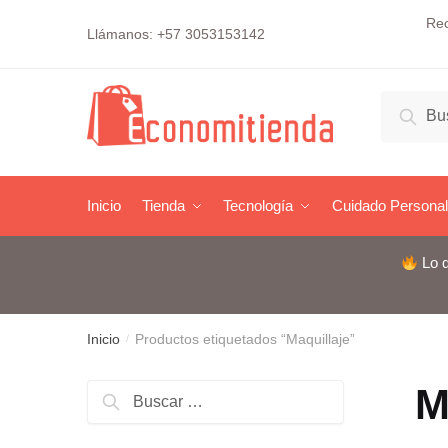
Skip
Skip
Rec
Llámanos: +57 3053153142
to
to
navigation
content
Buscar
Busc
por:
Inicio
Tienda
Tecnología
Cuidado Personal
Lo q
Inicio
Productos etiquetados “Maquillaje”
/
M
Buscar: