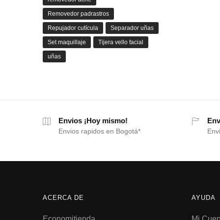
Removedor padrastros
Repujador cutícula
Separador uñas
Set maquillaje
Tijera vello facial
uñas
Envios ¡Hoy mismo!
Env
Envios rapidos en Bogotá*
Envi
ACERCA DE
AYUDA
Economitienda
Mi Cuen