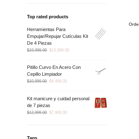
Top rated products
Herramientas Para
Empujar/Repujar Cutículas Kit
De 4 Piezas
$
19,999.00
$
13,999.00
Pitillo Curvo En Acero Con
Cepillo Limpiador
$
10,999.00
$
4,499.00
Kit manicure y cuidad personal
de 7 piezas
$
12,999.00
$
7,999.00
Tags