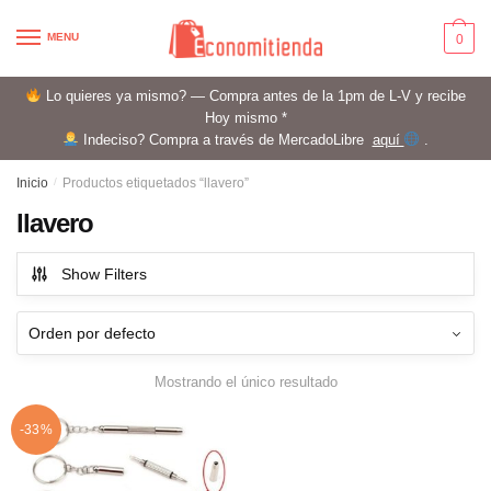
Skip
Skip
to
to
MENU
0
navigation
content
Lo quieres ya mismo? — Compra antes de la 1pm de L-V y recibe
Hoy mismo *
Indeciso? Compra a través de MercadoLibre
aquí
.
Inicio
/
Productos etiquetados “llavero”
llavero
Show Filters
Mostrando el único resultado
-33%