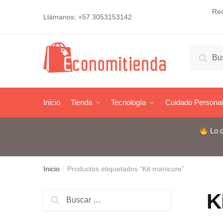
Skip
Skip
Rec
Llámanos: +57 3053153142
to
to
navigation
content
Buscar
Busc
por:
Inicio
Tienda
Tecnología
Cuidado Personal
Lo q
Inicio
Productos etiquetados “Kit manicure”
/
K
Buscar: