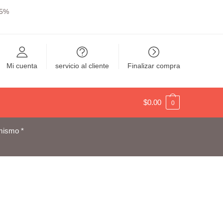
y 5%
Mi cuenta
servicio al cliente
Finalizar compra
$
0.00
0
mismo *