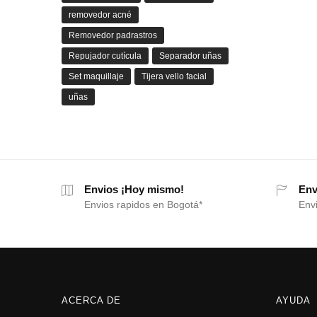
removedor acné
Removedor padrastros
Repujador cutícula
Separador uñas
Set maquillaje
Tijera vello facial
uñas
Envios ¡Hoy mismo!
Env
Envios rapidos en Bogotá*
Envi
ACERCA DE
AYUDA