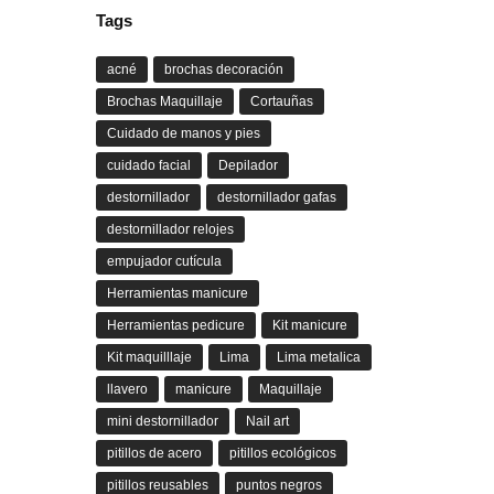
Tags
acné
brochas decoración
Brochas Maquillaje
Cortauñas
Cuidado de manos y pies
cuidado facial
Depilador
destornillador
destornillador gafas
destornillador relojes
empujador cutícula
Herramientas manicure
Herramientas pedicure
Kit manicure
Kit maquilllaje
Lima
Lima metalica
llavero
manicure
Maquillaje
mini destornillador
Nail art
pitillos de acero
pitillos ecológicos
pitillos reusables
puntos negros