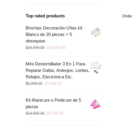
Top rated products
Brochas Decoración Uñas kit
Blanco de 20 piezas + 5
obsequios
$
24,999.00
$
18,999.00
Mini Destornillador 3 En 1 Para
Reparar Gafas, Anteojos, Lentes,
Relojes, Electrónica Etc.
$
5,999.00
$
3,999.00
Kit Manicure o Pedicure de 5
piezas
$
14,999.00
$
5,999.00